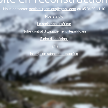
Nous contacter:
societetirpamiers@gmail.com
ou 05.34.03.41.10
Nos statuts
Le règlement intérieur
Notre contrat d'Engagement Républicain
Fiche d'adhésion
Tarifs
Inscription séances encadrées