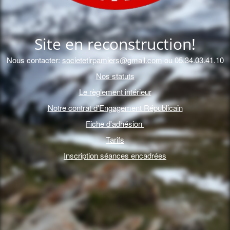
Site en reconstruction!
Nous contacter:
societetirpamiers@gmail.com
ou 05.34.03.41.10
Nos statuts
Le règlement intérieur
Notre contrat d'Engagement Républicain
Fiche d'adhésion
Tarifs
Inscription séances encadrées