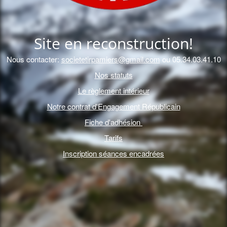
Site en reconstruction!
Nous contacter:
societetirpamiers@gmail.com
ou 05.34.03.41.10
Nos statuts
Le règlement intérieur
Notre contrat d'Engagement Républicain
Fiche d'adhésion
Tarifs
Inscription séances encadrées